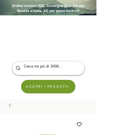
Ordine minimo 10€. Consegna gratuita per
Rivolta d'Adda, 4€ per paesi limitrofi
A Modo Bio - Rivolta d'Adda
Prodotti biologici, vegani e senza glutine
SCOPRI I PRODOTTI