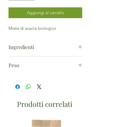
Aggiungi al carrello
Miele di acacia biologico
Ingredienti
Miele di acacia*. (*da agricoltura
Peso
biologica)
35g
Prodotti correlati