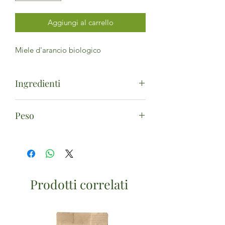
Aggiungi al carrello
Miele d'arancio biologico
Ingredienti
Miele d'arancio*. (*da agricoltura
Peso
biologica)
35g
Prodotti correlati