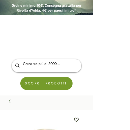
Ordine minimo 10€. Consegna gratuita per
Rivolta d'Adda, 4€ per paesi limitrofi
A Modo Bio - Rivolta d'Adda
Prodotti biologici, vegani e senza glutine
SCOPRI I PRODOTTI