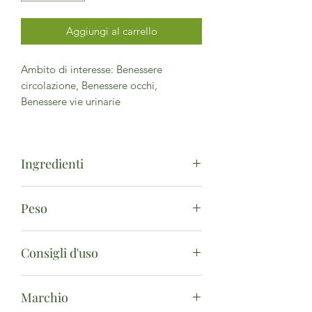
Aggiungi al carrello
Ambito di interesse: Benessere
circolazione, Benessere occhi,
Benessere vie urinarie
Ingredienti
Glicerina vegetale bidistillata, acqua
Peso
pura, mirtillo nero (Vaccinium myrtillus)
giovani getti freschi (10%).
100ml
Consigli d'uso
apporti sostanze caratterizzanti per
Marchio
dose:
si consiglia l’assunzione delle