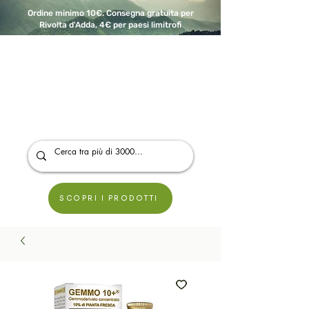
Ordine minimo 10€. Consegna gratuita per
Rivolta d'Adda, 4€ per paesi limitrofi
A Modo Bio - Rivolta d'Adda
Prodotti biologici, vegani e senza glutine
SCOPRI I PRODOTTI