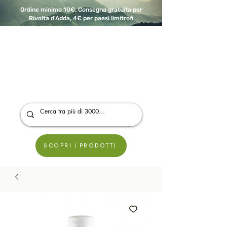
Ordine minimo 10€. Consegna gratuita per
Rivolta d'Adda, 4€ per paesi limitrofi
A Modo Bio - Rivolta d'Adda
Prodotti biologici, vegani e senza glutine
SCOPRI I PRODOTTI