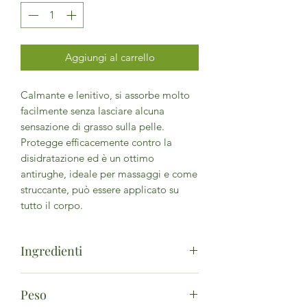
Aggiungi al carrello
Calmante e lenitivo, si assorbe molto
facilmente senza lasciare alcuna
sensazione di grasso sulla pelle.
Protegge efficacemente contro la
disidratazione ed è un ottimo
antirughe, ideale per massaggi e come
struccante, può essere applicato su
tutto il corpo.
Ingredienti
Simmondsia Chinensis Seed Oil (puro
Peso
al 100%