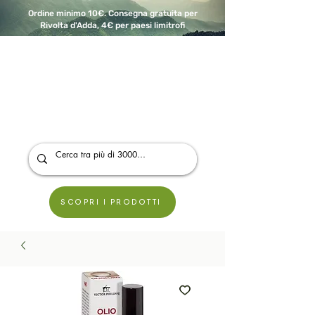
Ordine minimo 10€. Consegna gratuita per
Rivolta d'Adda, 4€ per paesi limitrofi
A Modo Bio - Rivolta d'Adda
Prodotti biologici, vegani e senza glutine
SCOPRI I PRODOTTI