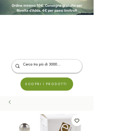
Ordine minimo 10€. Consegna gratuita per
Rivolta d'Adda, 4€ per paesi limitrofi
A Modo Bio - Rivolta d'Adda
Prodotti biologici, vegani e senza glutine
SCOPRI I PRODOTTI