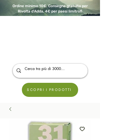
Ordine minimo 10€. Consegna gratuita per
Rivolta d'Adda, 4€ per paesi limitrofi
A Modo Bio - Rivolta d'Adda
Prodotti biologici, vegani e senza glutine
SCOPRI I PRODOTTI