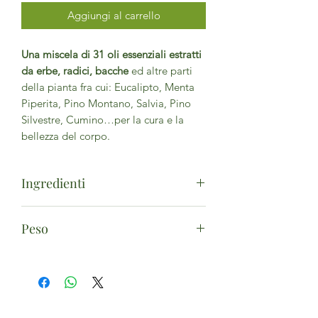
Aggiungi al carrello
Una miscela di 31 oli essenziali estratti
da erbe, radici, bacche
ed altre parti
della pianta fra cui: Eucalipto, Menta
Piperita, Pino Montano, Salvia, Pino
Silvestre, Cumino…per la cura e la
bellezza del corpo.
Ingredienti
Mentha piperita herb oil; eucalyptus
Peso
globulus leaf oil; illicium verum
fruit/seed oil; citrus sinensis peel oil
100ml
expressed; citrus limon fruit oil; pinus
sylvestris twig leaf oil; mentha spicata
herb oil; mentha arvensis leaf oil; pinus
mugo pumilio twig leaf oil;