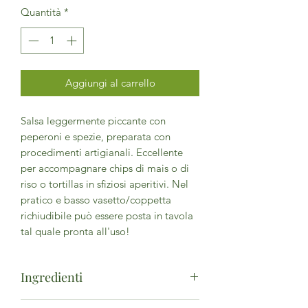
Quantità
*
Aggiungi al carrello
Salsa leggermente piccante con
peperoni e spezie, preparata con
procedimenti artigianali. Eccellente
per accompagnare chips di mais o di
riso o tortillas in sfiziosi aperitivi. Nel
pratico e basso vasetto/coppetta
richiudibile può essere posta in tavola
tal quale pronta all'uso!
Ingredienti
*pomodoro 62,3%, *peperoni verdi e