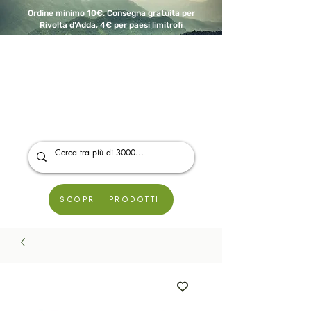
Ordine minimo 10€. Consegna gratuita per
Rivolta d'Adda, 4€ per paesi limitrofi
A Modo Bio - Rivolta d'Adda
Prodotti biologici, vegani e senza glutine
SCOPRI I PRODOTTI