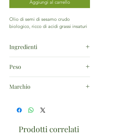
Aggiungi al carrello
Olio di semi di sesamo crudo
biologico, ricco di acidi grassi insaturi
Ingredienti
Semi di sesamo*. (*da agricoltura
Peso
biologica) - Può contenere tracce di:
Soia Frutta a guscio
500ml
Marchio
Il Nutrimento Bio
Prodotti correlati