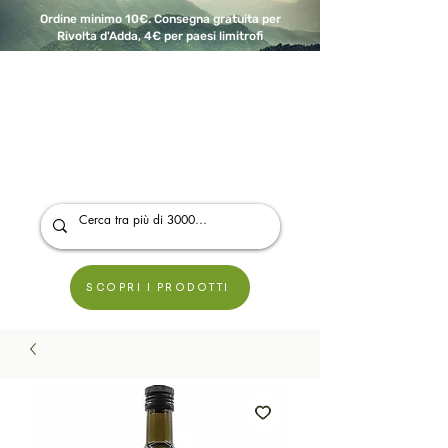
Ordine minimo 10€. Consegna gratuita per
Rivolta d'Adda, 4€ per paesi limitrofi
A Modo Bio - Rivolta d'Adda
Prodotti biologici, vegani e senza glutine
SCOPRI I PRODOTTI