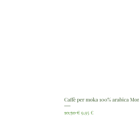
Caffè per moka 100% arabica Mor
Prezzo regolare
Prezzo scontato
10,50 €
9,95 €