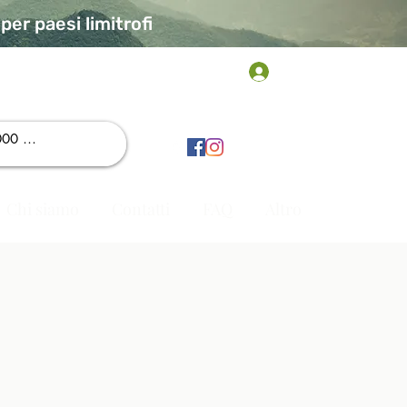
er paesi limitrofi
Accedi
Chi siamo
Contatti
FAQ
Altro