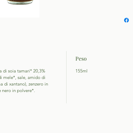
Peso
a di soia tamari* 20,3%
155ml
 di mele*, sale, amido di
 di xantano), zenzero in
e nero in polvere*.