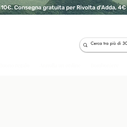
10€. Consegna gratuita per Rivolta d'Adda, 4€ p
da
Buono regalo
Annulla un ordine
Bomboniere