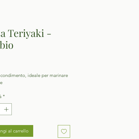
sa Teriyaki -
ibio
Prezzo
i condimento, ideale per marinare
re
à
*
ngi al carrello