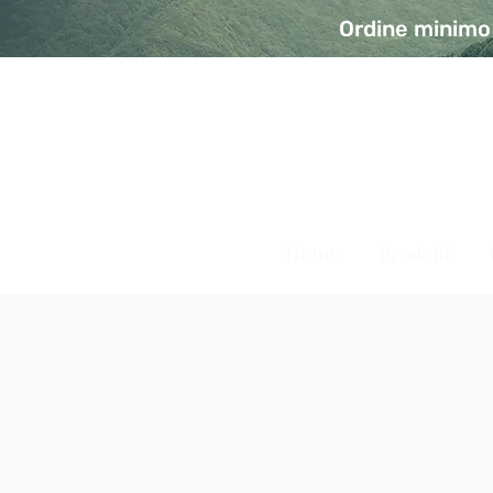
Ordine minimo 
A Modo Bio - Rivolta d'Ad
Prodotti biologici, vegani e senza glutine
Home
Prodotti