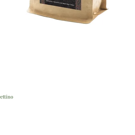
Vista rapida
ettino