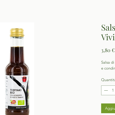
Sal
Viv
3,80 €
Salsa d
e condi
Quantit
Aggiu