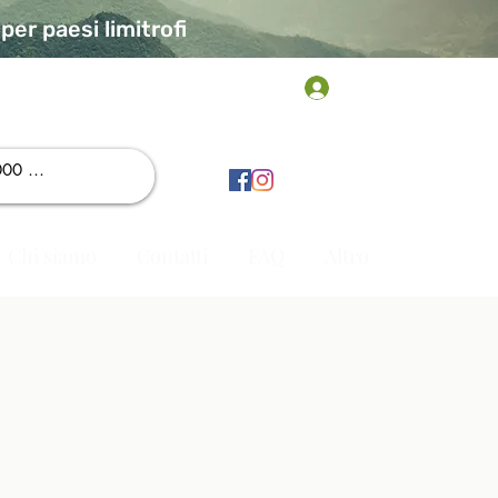
er paesi limitrofi
Accedi
Chi siamo
Contatti
FAQ
Altro