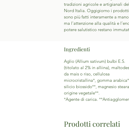
tradizioni agricole e artigianali de
Nord Italia. Oggigiorno i prodott
sono più fatti interamente a mano
ma l'attenzione alla qualità e l’e
potere salutistico restano immuta
Ingredienti
Aglio (Allium sativum) bulbi E.S.
(titolato al 2% in alliina), maltode
da mais o riso, cellulosa
microcristallina°, gomma arabica°
silicio biossido°°, magnesio steara
origine vegetale°°.
°Agente di carica. °°Antiagglomer
Prodotti correlati