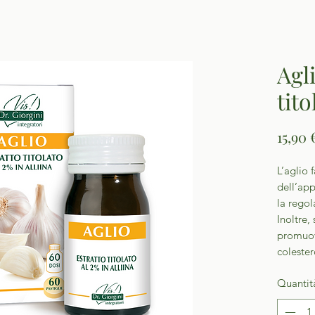
Agl
tito
15,90 
L’aglio 
dell’ap
la regol
Inoltre,
promuove
colester
Quantit