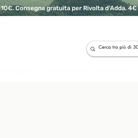
10€. Consegna gratuita per Rivolta d'Adda, 4€ p
da
Buono regalo
Annulla un ordine
Bomboniere