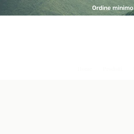
Ordine minimo 
A Modo Bio - Rivolta d'Ad
Prodotti biologici, vegani e senza glutine
Home
Prodotti