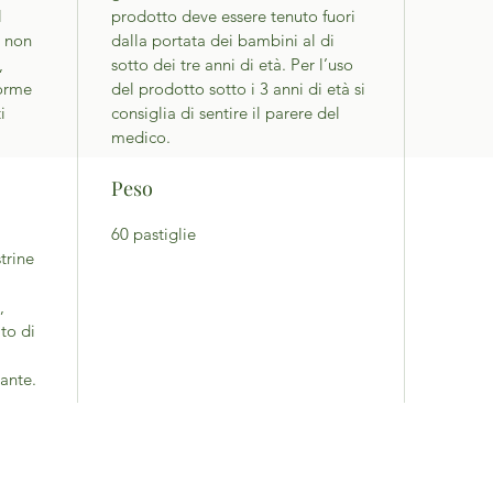
l
prodotto deve essere tenuto fuori
i non
dalla portata dei bambini al di
,
sotto dei tre anni di età. Per l’uso
norme
del prodotto sotto i 3 anni di età si
ti
consiglia di sentire il parere del
medico.
Peso
60 pastiglie
strine
,
to di
ante.