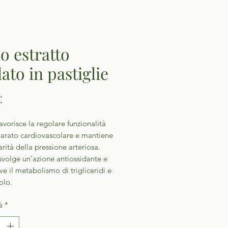
io estratto
lato in pastiglie
Prezzo
€
favorisce la regolare funzionalità
parato cardiovascolare e mantiene
arità della pressione arteriosa.
 svolge un’azione antiossidante e
 il metabolismo di trigliceridi e
olo.
à
*