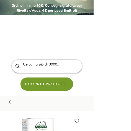
Ordine minimo 10€. Consegna gratuita per
Rivolta d'Adda, 4€ per paesi limitrofi
A Modo Bio - Rivolta d'Adda
Prodotti biologici, vegani e senza glutine
SCOPRI I PRODOTTI