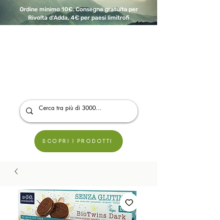
Ordine minimo 10€. Consegna gratuita per
Rivolta d'Adda, 4€ per paesi limitrofi
A Modo Bio - Rivolta d'Adda
Prodotti biologici, vegani e senza glutine
SCOPRI I PRODOTTI