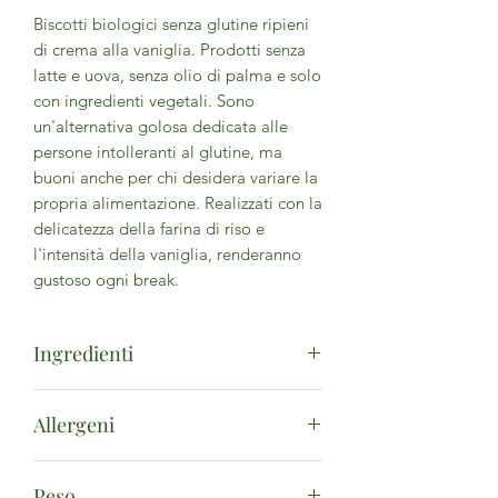
Biscotti biologici senza glutine ripieni
di crema alla vaniglia. Prodotti senza
latte e uova, senza olio di palma e solo
con ingredienti vegetali. Sono
un'alternativa golosa dedicata alle
persone intolleranti al glutine, ma
buoni anche per chi desidera variare la
propria alimentazione. Realizzati con la
delicatezza della farina di riso e
l'intensità della vaniglia, renderanno
gustoso ogni break.
Ingredienti
farina di riso*, zucchero di canna*,
Allergeni
amido di mais*, olio di cocco*, fecola
di patate*, farina di mais*, olio di
Il prodotto può contenere tracce di:
girasole*, cacao in polvere*, sciroppo
Peso
Soia.