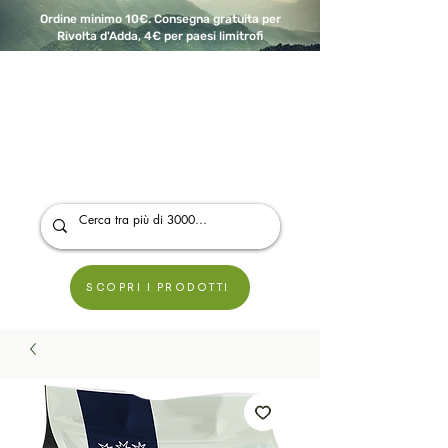
Ordine minimo 10€. Consegna gratuita per
Rivolta d'Adda, 4€ per paesi limitrofi
A Modo Bio - Rivolta d'Adda
Prodotti biologici, vegani e senza glutine
SCOPRI I PRODOTTI