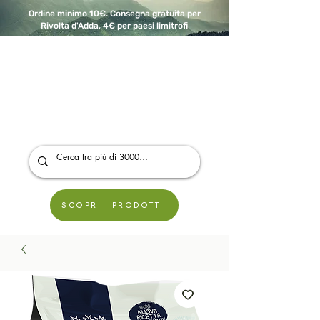
Ordine minimo 10€. Consegna gratuita per
Rivolta d'Adda, 4€ per paesi limitrofi
A Modo Bio - Rivolta d'Adda
Prodotti biologici, vegani e senza glutine
SCOPRI I PRODOTTI