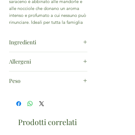
saraceno è abbinato alle mandorle e
alle nocciole che donano un aroma
intenso e profumato a cui nessuno può
rinunciare. Ideali per tutta la famiglia
Ingredienti
amido di mais*, olio di girasole alto
Allergeni
oleico*, farina di grano saraceno*,
zucchero di canna*, farina di riso*,
Il prodotto può contenere tracce
granella di
mandorle
*, sciroppo di
Peso
di: Frutta a guscio, Semi di
riso*, farina di
nocciole
*, carbonati di
sesamo, Soia.
ammonio, tartrati di potassio,
250g
carbonati di sodio
*da Agricoltura Biologica
Prodotti correlati