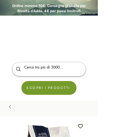
Ordine minimo 10€. Consegna gratuita per
Rivolta d'Adda, 4€ per paesi limitrofi
A Modo Bio - Rivolta d'Adda
Prodotti biologici, vegani e senza glutine
SCOPRI I PRODOTTI