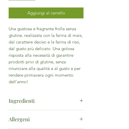
Aggiungi al carrello
Una gustosa e fragrante frolla senza
glutine, realizzata con la farina di mais,
dal carattere deciso e la farina di riso,
dal gusto più delicato. Una golosa
risposta alla necessità di garantire
prodotti privi di glutine, senza
rinunciare alla qualità e al gusto e per
rendere primavera ogni momento
dell’anno!
Ingredienti
amido di mais* 33%, zucchero di
Allergeni
canna*, olio di girasole alto oleico*,
farina di mais* 15%, farina di riso* 9%,