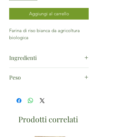
Aggiungi al carrello
Farina di riso bianca da agricoltura
biologica
Ingredienti
Farina di riso*. (*da agricoltura
Peso
biologica) - Può contenere
frutta a
guscio
(mandorle, nocciole, pistacchi)
1kg
e
semi di sesamo
.
Prodotti correlati