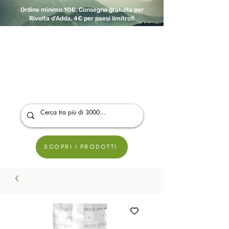
Ordine minimo 10€. Consegna gratuita per
Rivolta d'Adda, 4€ per paesi limitrofi
A Modo Bio - Rivolta d'Adda
Prodotti biologici, vegani e senza glutine
SCOPRI I PRODOTTI