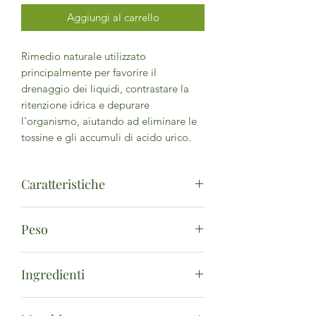
Aggiungi al carrello
Rimedio naturale utilizzato
principalmente per favorire il
drenaggio dei liquidi, contrastare la
ritenzione idrica e depurare
l'organismo, aiutando ad eliminare le
tossine e gli accumuli di acido urico.
Caratteristiche
La Melatonina è una molecola naturale
Peso
prodotta principalmente dalla
ghiandola pineale. Svolge un ruolo
50ml
importante nella regolazione dei cicli
Ingredienti
biologici e circadiani e contribuisce a
regolare i principali processi fisiologici
Tenore medio degli ingredienti per 90
quali il ciclo sonno-veglia. Il ruolo