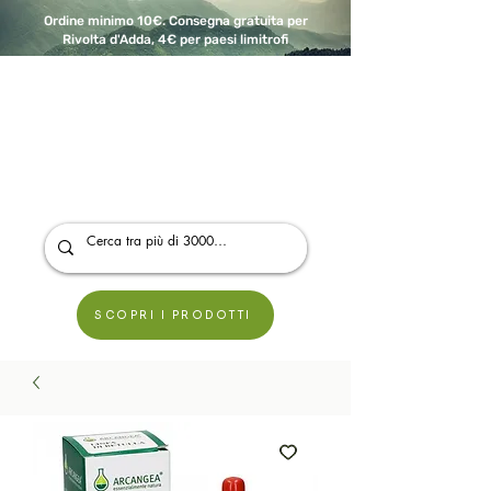
Ordine minimo 10€. Consegna gratuita per
Rivolta d'Adda, 4€ per paesi limitrofi
A Modo Bio - Rivolta d'Adda
Prodotti biologici, vegani e senza glutine
SCOPRI I PRODOTTI