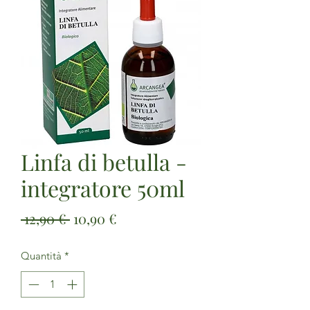
Linfa di betulla -
integratore 50ml
Prezzo
Prezzo
 12,90 € 
10,90 €
regolare
scontato
Quantità
*