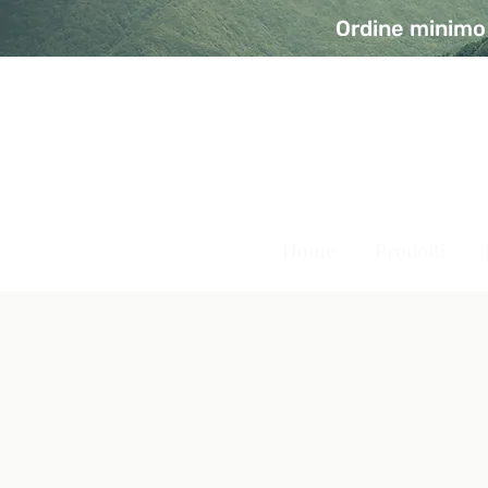
Ordine minimo 
A Modo Bio - Rivolta d'Ad
Prodotti biologici, vegani e senza glutine
Home
Prodotti