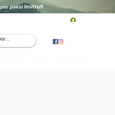
er paesi limitrofi
Accedi
Chi siamo
Contatti
FAQ
Altro