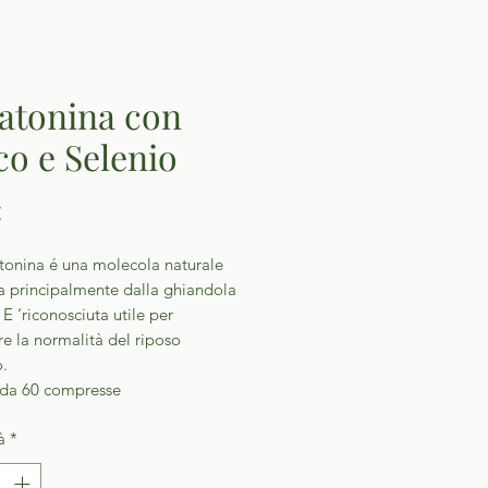
atonina con
co e Selenio
Prezzo
€
tonina é una molecola naturale
a principalmente dalla ghiandola
 E ‘riconosciuta utile per
re la normalità del riposo
o.
 da 60 compresse
à
*