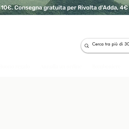
10€. Consegna gratuita per Rivolta d'Adda, 4€ p
da
Buono regalo
Annulla un ordine
Bomboniere