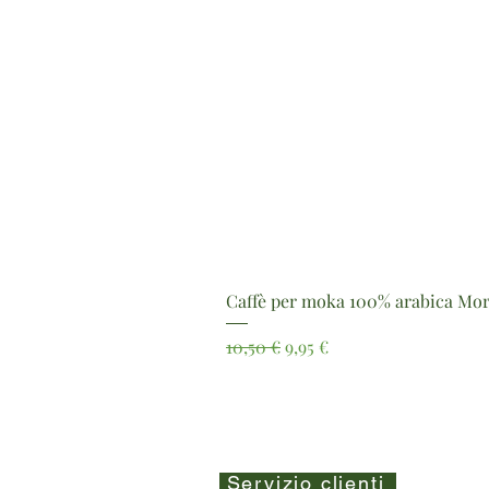
Caffè per moka 100% arabica Mor
Prezzo regolare
Prezzo scontato
10,50 €
9,95 €
Servizio clienti