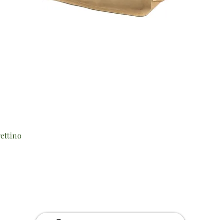
Vista rapida
ettino