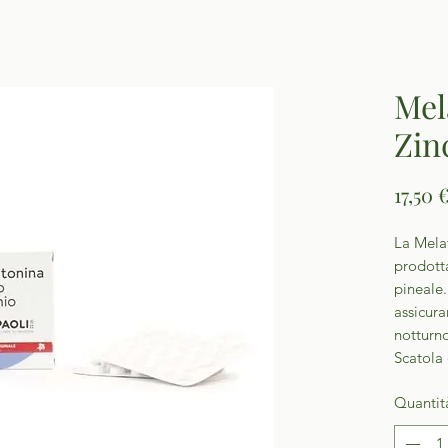
Mel
Zin
17,50 
La Mela
prodott
pineale.
assicura
notturn
Scatola
Quantit