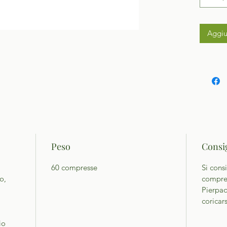
Aggiu
Peso
Consig
60 compresse
Si cons
o,
compres
Pierpao
coricars
io