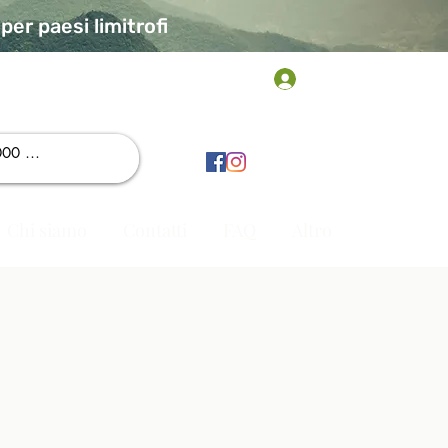
er paesi limitrofi
Accedi
Chi siamo
Contatti
FAQ
Altro