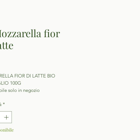
Mozzarella fior
atte
Prezzo
ELLA FIOR DI LATTE BIO
LIO 100G
ile solo in negozio
à
*
onibile