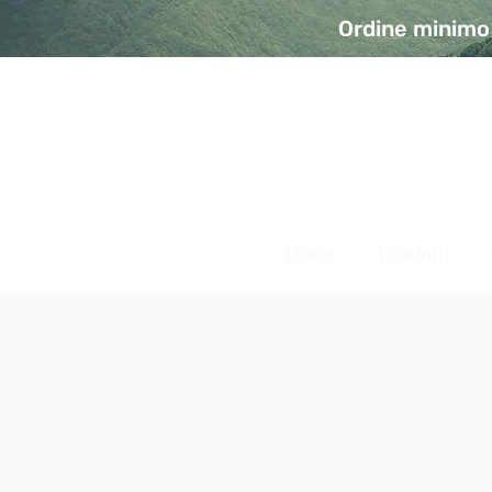
Ordine minimo 
A Modo Bio - Rivolta d'Ad
Prodotti biologici, vegani e senza glutine
Home
Prodotti