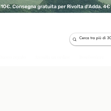
10€. Consegna gratuita per Rivolta d'Adda, 4€ p
da
Buono regalo
Annulla un ordine
Bomboniere