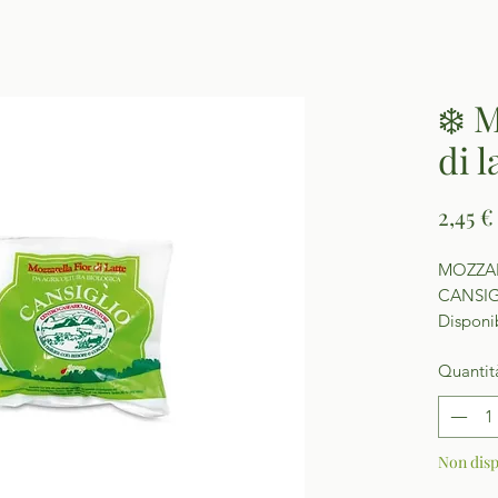
❄️ 
di l
2,45 €
MOZZAR
CANSIG
Disponib
Quantit
Non disp