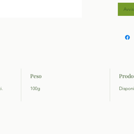
Avvis
Peso
Prodot
i.
100g
Disponi