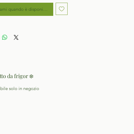
ami quando è disponibile
to da frigor ❄️
bile solo in negozio