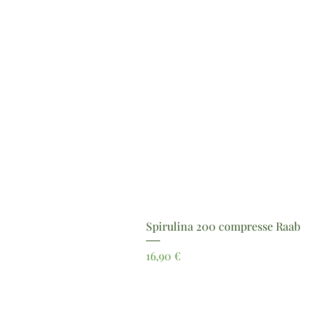
Spirulina 200 compresse Raab
Prezzo
16,90 €