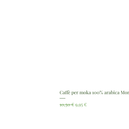
Caffè per moka 100% arabica Mor
Prezzo regolare
Prezzo scontato
10,50 €
9,95 €