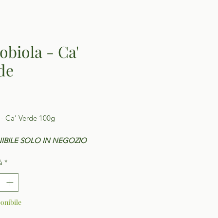
obiola - Ca'
de
Prezzo
 - Ca' Verde 100g
IBILE SOLO IN NEGOZIO
à
*
onibile