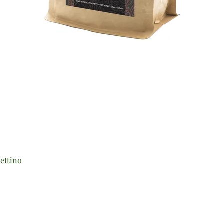
Vista rapida
ettino