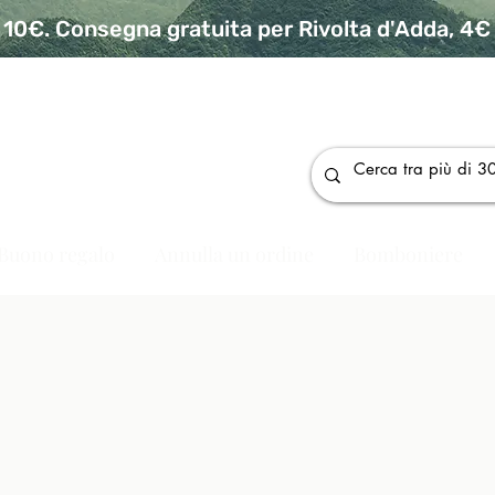
10€. Consegna gratuita per Rivolta d'Adda, 4€ p
da
Buono regalo
Annulla un ordine
Bomboniere