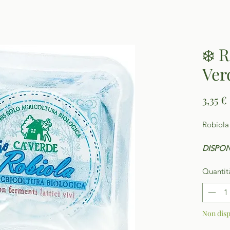
❄️ R
Ver
3,35 €
Robiola
DISPON
Quantit
Non disp