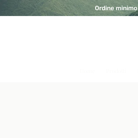
Ordine minimo 
A Modo Bio - Rivolta d'Ad
Prodotti biologici, vegani e senza glutine
Home
Prodotti