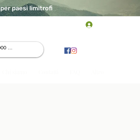
er paesi limitrofi
Accedi
Chi siamo
Contatti
FAQ
Altro