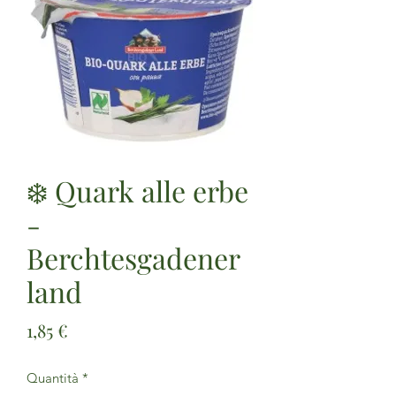
❄️ Quark alle erbe
-
Berchtesgadener
land
Prezzo
1,85 €
Quantità
*