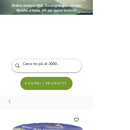
Ordine minimo 10€. Consegna gratuita per
Rivolta d'Adda, 4€ per paesi limitrofi
A Modo Bio - Rivolta d'Adda
Prodotti biologici, vegani e senza glutine
SCOPRI I PRODOTTI