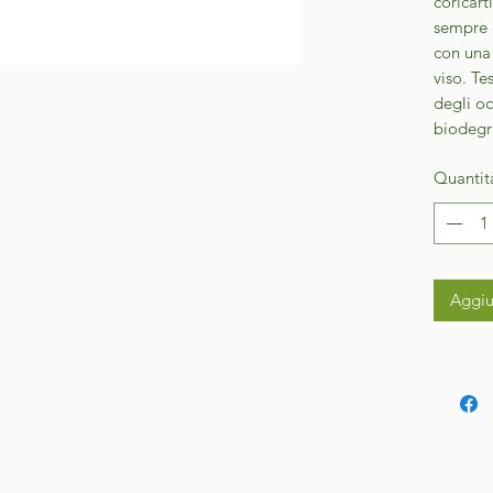
coricart
sempre c
con una 
viso. Te
degli oc
biodegr
Quantit
Aggiu