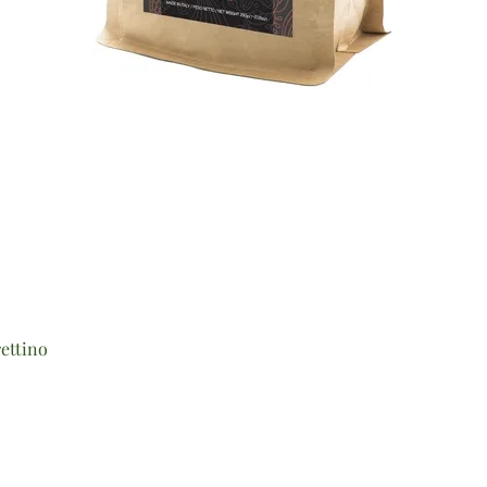
Vista rapida
ettino