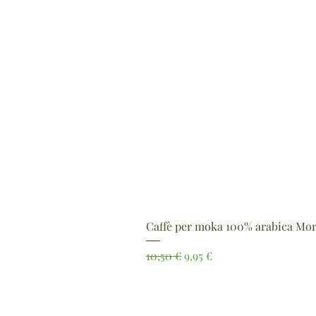
Caffè per moka 100% arabica Mor
Prezzo regolare
Prezzo scontato
10,50 €
9,95 €