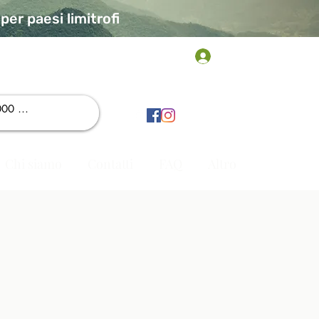
er paesi limitrofi
Accedi
Chi siamo
Contatti
FAQ
Altro