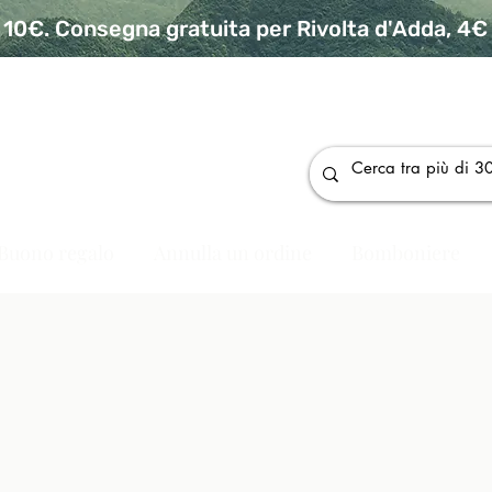
10€. Consegna gratuita per Rivolta d'Adda, 4€ p
da
Buono regalo
Annulla un ordine
Bomboniere