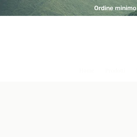
Ordine minimo 
A Modo Bio - Rivolta d'Ad
Prodotti biologici, vegani e senza glutine
Home
Prodotti