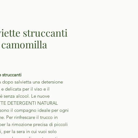
viette struccanti
a camomilla
Prezzo
e struccanti
a dopo salvietta una detersione
e delicata per il viso e il
é senza alcool. Le nuove
TTE DETERGENTI NATURAL
ono il compagno ideale per ogni
ne. Per rinfrescare il trucco in
er la rimozione precisa di piccoli
i, per la sera in cui vuoi solo