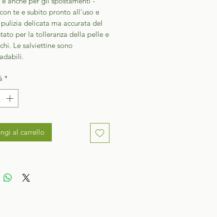
i e anche per gli spostamenti -
on te e subito pronto all'uso e
pulizia delicata ma accurata del
stato per la tolleranza della pelle e
chi. Le salviettine sono
adabili.
à
*
ngi al carrello