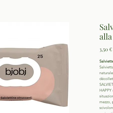
Sal
all
3,50 €
Salviett
Salviett
naturale 
décollet
SALVIE
HAPPY s
situazio
mezzo, p
scivolon