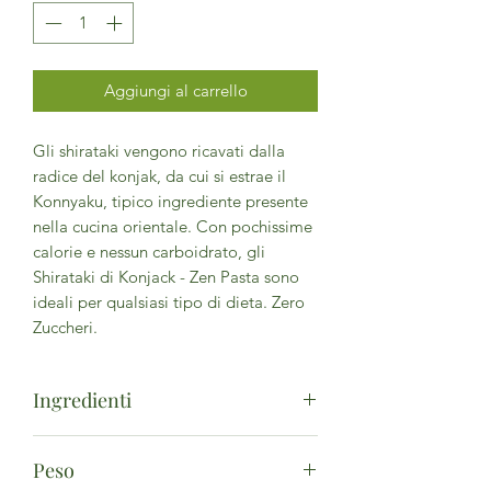
Aggiungi al carrello
Gli shirataki vengono ricavati dalla
radice del konjak, da cui si estrae il
Konnyaku, tipico ingrediente presente
nella cucina orientale. Con pochissime
calorie e nessun carboidrato, gli
Shirataki di Konjack - Zen Pasta sono
ideali per qualsiasi tipo di dieta. Zero
Zuccheri.
Ingredienti
Acqua, farina di konjac 11%, correttori
Peso
di acidità: acido citrico e idrossido di