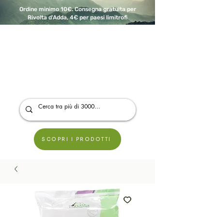
Ordine minimo 10€. Consegna gratuita per
Rivolta d'Adda, 4€ per paesi limitrofi
A Modo Bio - Rivolta d'Adda
Prodotti biologici, vegani e senza glutine
SCOPRI I PRODOTTI