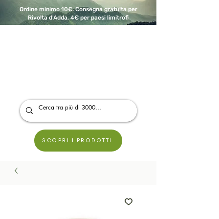
Ordine minimo 10€. Consegna gratuita per
Rivolta d'Adda, 4€ per paesi limitrofi
A Modo Bio - Rivolta d'Adda
Prodotti biologici, vegani e senza glutine
SCOPRI I PRODOTTI