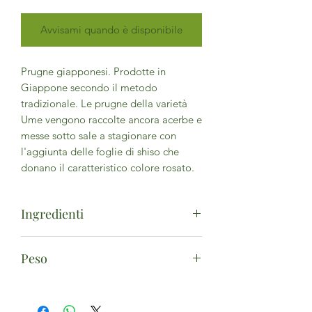
Avvisami quando è disponibile
Prugne giapponesi. Prodotte in
Giappone secondo il metodo
tradizionale. Le prugne della varietà
Ume vengono raccolte ancora acerbe e
messe sotto sale a stagionare con
l'aggiunta delle foglie di shiso che
donano il caratteristico colore rosato.
Ingredienti
Prugne* giapponesi (prunus mume)
Peso
64%, sale marino, foglie di shiso*
(perilla frutescens) (*da agricoltura
100g
biologica) - Può contenere tracce
di
cereal contenenti glutine
*,
soia
*.