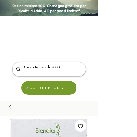
Ordine minimo 10€. Consegna gratuita per
Rivolta d'Adda, 4€ per paesi limitrofi
A Modo Bio - Rivolta d'Adda
Prodotti biologici, vegani e senza glutine
SCOPRI I PRODOTTI